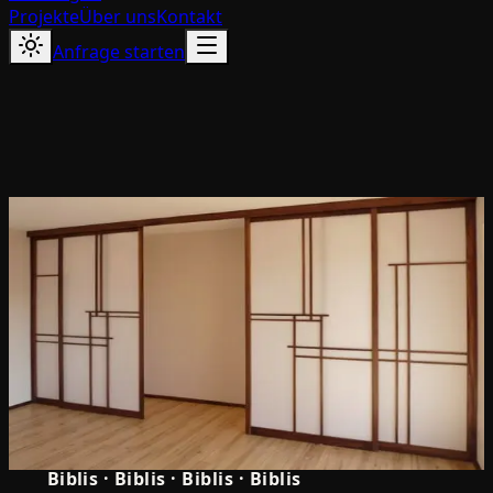
Projekte
Über uns
Kontakt
Anfrage starten
5.0
Biblis
·
Biblis
·
Biblis
·
Biblis