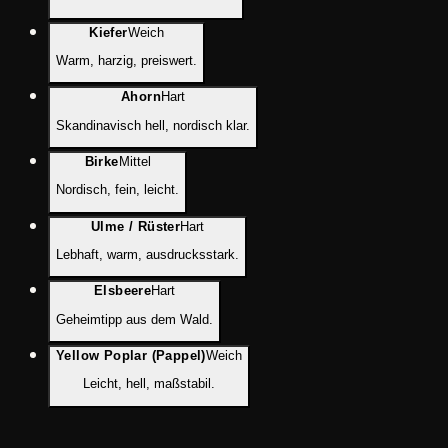
Kiefer
Weich
Warm, harzig, preiswert.
Ahorn
Hart
Skandinavisch hell, nordisch klar.
Birke
Mittel
Nordisch, fein, leicht.
Ulme / Rüster
Hart
Lebhaft, warm, ausdrucksstark.
Elsbeere
Hart
Geheimtipp aus dem Wald.
Yellow Poplar (Pappel)
Weich
Leicht, hell, maßstabil.