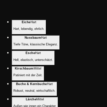
Eiche
Hart
Hart, lebendig, ehrlich.
Nussbaum
Hart
Tiefe Töne, klassische Eleganz.
Esche
Hart
Hell, elastisch, unterschätzt.
Kirschbaum
Mittel
Patiniert mit der Zeit.
Buche & Kernbuche
Hart
Robust, neutral, wirtschaftlich.
Lärche
Mittel
Außen wie innen ein Charakter.