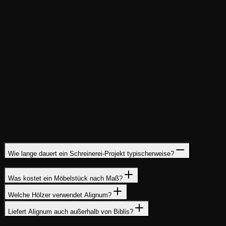
Typische Einsatzgebiete
Tische
Treppen
Türen
Küchen
Wie lange dauert ein Schreinerei-Projekt typischerweise?
Was kostet ein Möbelstück nach Maß?
Welche Hölzer verwendet Alignum?
Liefert Alignum auch außerhalb von Biblis?